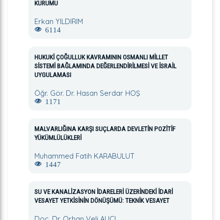
KURUMU
Erkan YILDIRIM
6114
HUKUKİ ÇOĞULLUK KAVRAMININ OSMANLI MİLLET
SİSTEMİ BAĞLAMINDA DEĞERLENDİRİLMESİ VE İSRAİL
UYGULAMASI
Öğr. Gör. Dr. Hasan Serdar HOŞ
1171
MALVARLIĞINA KARŞI SUÇLARDA DEVLETİN POZİTİF
YÜKÜMLÜLÜKLERİ
Muhammed Fatih KARABULUT
1447
SU VE KANALİZASYON İDARELERİ ÜZERİNDEKİ İDARİ
VESAYET YETKİSİNİN DÖNÜŞÜMÜ: TEKNİK VESAYET
Doç. Dr. Orhan Veli ALICI