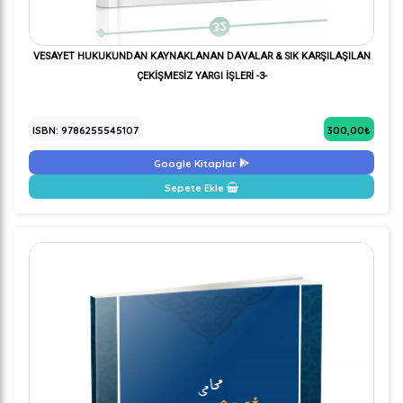
VESAYET HUKUKUNDAN KAYNAKLANAN DAVALAR & SIK KARŞILAŞILAN
ÇEKİŞMESİZ YARGI İŞLERİ -3-
ISBN: 9786255545107
300,00₺
Google Kitaplar
Sepete Ekle