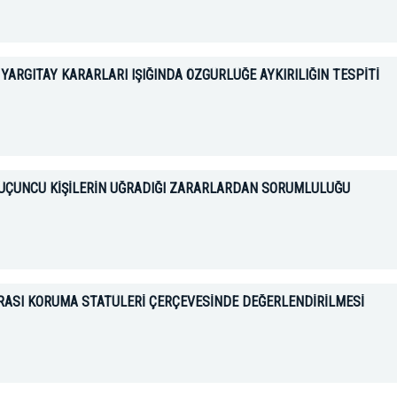
ARGITAY KARARLARI IŞIĞINDA ÖZGÜRLÜĞE AYKIRILIĞIN TESPİTİ
 ÜÇÜNCÜ KİŞİLERİN UĞRADIĞI ZARARLARDAN SORUMLULUĞU
SI KORUMA STATÜLERİ ÇERÇEVESİNDE DEĞERLENDİRİLMESİ