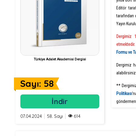
yılda dört 
Editör tar
tarafından
Yayın Kurul
Dergimiz 
etmektedir
Formu ve 
Türkiye Adalet Akademisi Dergisi
Dergimiz h
alabilirsiniz
Sayı: 58
** Dergimi
Politikas
ı
'n
İndir
göndermeni
07.04.2024
58. Sayı
614