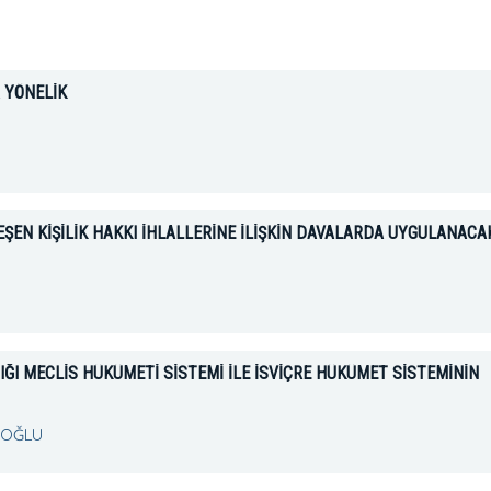
 YÖNELİK
EŞEN KİŞİLİK HAKKI İHLALLERİNE İLİŞKİN DAVALARDA UYGULANACA
ĞI MECLİS HÜKÜMETİ SİSTEMİ İLE İSVİÇRE HÜKÜMET SİSTEMİNİN
IOĞLU