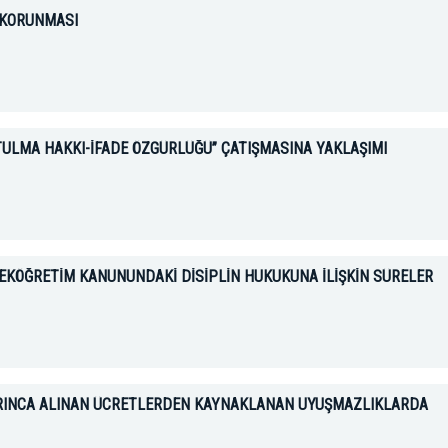
 KORUNMASI
TULMA HAKKI-İFADE ÖZGÜRLÜĞÜ” ÇATIŞMASINA YAKLAŞIMI
SEKÖĞRETİM KANUNUNDAKİ DİSİPLİN HUKUKUNA İLİŞKİN SÜRELER
YARINCA ALINAN ÜCRETLERDEN KAYNAKLANAN UYUŞMAZLIKLARDA