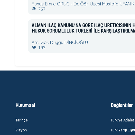
Yunus Emre ORUÇ - Dr. Öğr. Üyesi Mustafa UYANIK
767
ALMAN İLAÇ KANUNU’NA GÖRE İLAÇ ÜRETİCİSİNİ
HUKUK SORUMLULUK TÜRLERİ İLE KARŞILAŞTIRILM
Arş. Gör. Duygu DİNCİOĞLU
197
Kurumsal
Bağlantılar
Tarihçe
Türkiye Adalet
Vizyon
Türk Yargı Eğit