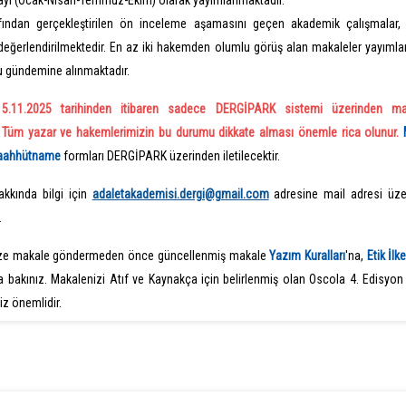
sayı (Ocak-Nisan-Temmuz-Ekim) olarak yayımlanmaktadır.
afından gerçekleştirilen ön inceleme aşamasını geçen akademik çalışmalar,
 değerlendirilmektedir. En az iki hakemden olumlu görüş alan makaleler yayıml
u gündemine alınmaktadır.
15.11.2025 tarihinden itibaren sadece DERGİPARK sistemi üzerinden ma
. Tüm yazar ve hakemlerimizin bu durumu dikkate alması önemle rica olunur.
Taahhütname
formları DERGİPARK üzerinden iletilecektir.
akkında bilgi için
adaletakademisi.dergi@gmail.com
adresine mail adresi üze
.
ze makale göndermeden önce güncellenmiş makale
Yazım Kuralları
'na,
Etik İlk
a bakınız. Makalenizi Atıf ve Kaynakça için belirlenmiş olan Oscola 4. Edisyo
z önemlidir.