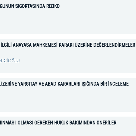
ĞUNUN SİGORTASINDA RİZİKO
 İLGİLİ ANAYASA MAHKEMESİ KARARI ÜZERİNE DEĞERLENDİRMELER
MERCİOĞLU
ÜZERİNE YARGITAY VE ABAD KARARLARI IŞIĞINDA BİR İNCELEME
NINMASI: OLMASI GEREKEN HUKUK BAKIMINDAN ÖNERİLER