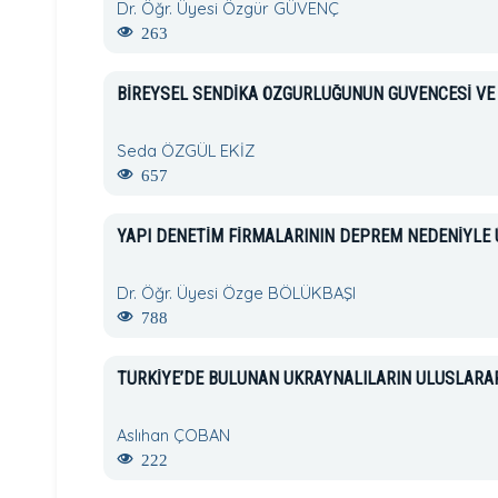
Dr. Öğr. Üyesi Özgür GÜVENÇ
263
BİREYSEL SENDİKA ÖZGÜRLÜĞÜNÜN GÜVENCESİ VE Y
Seda ÖZGÜL EKİZ
657
YAPI DENETİM FİRMALARININ DEPREM NEDENİYLE
Dr. Öğr. Üyesi Özge BÖLÜKBAŞI
788
TÜRKİYE’DE BULUNAN UKRAYNALILARIN ULUSLARARA
Aslıhan ÇOBAN
222