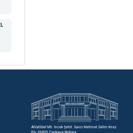
EL
Ahlatlıbel Mh. İncek Şehit. Savcı Mehmet Selim Kiraz
Blv, 06805 Çankaya/Ankara