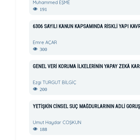
Muhammed EŞME
191
6306 SAYILI KANUN KAPSAMINDA RİSKLİ YAPI KAV
Emre AÇAR
300
GENEL VERİ KORUMA İLKELERİNİN YAPAY ZEKÂ KAR
Ezgi TURGUT BİLGİÇ
200
YETİŞKİN CİNSEL SUÇ MAĞDURLARININ ADLİ GÖRÜŞ
Umut Haydar COŞKUN
188