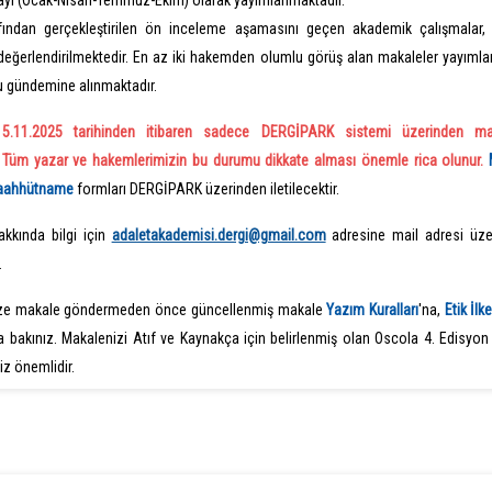
sayı (Ocak-Nisan-Temmuz-Ekim) olarak yayımlanmaktadır.
afından gerçekleştirilen ön inceleme aşamasını geçen akademik çalışmalar,
 değerlendirilmektedir. En az iki hakemden olumlu görüş alan makaleler yayıml
u gündemine alınmaktadır.
15.11.2025 tarihinden itibaren sadece DERGİPARK sistemi üzerinden ma
. Tüm yazar ve hakemlerimizin bu durumu dikkate alması önemle rica olunur.
Taahhütname
formları DERGİPARK üzerinden iletilecektir.
akkında bilgi için
adaletakademisi.dergi@gmail.com
adresine mail adresi üze
.
ze makale göndermeden önce güncellenmiş makale
Yazım Kuralları
'na,
Etik İlk
a bakınız. Makalenizi Atıf ve Kaynakça için belirlenmiş olan Oscola 4. Edisyo
z önemlidir.