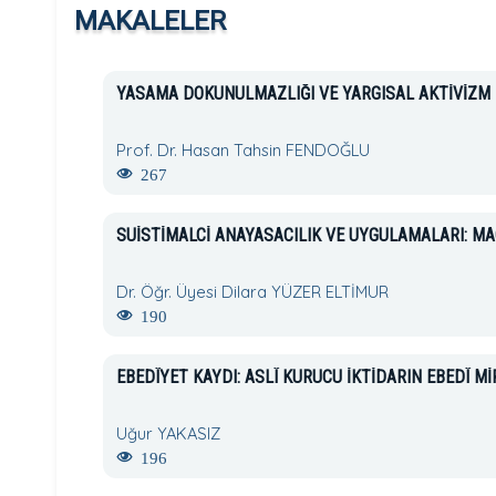
MAKALELER
YASAMA DOKUNULMAZLIĞI VE YARGISAL AKTİVİZM
Prof. Dr. Hasan Tahsin FENDOĞLU
267
SUİSTİMALCİ ANAYASACILIK VE UYGULAMALARI: M
Dr. Öğr. Üyesi Dilara YÜZER ELTİMUR
190
EBEDÎYET KAYDI: ASLÎ KURUCU İKTİDARIN EBEDÎ Mİ
Uğur YAKASIZ
196