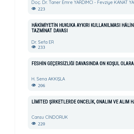
Doç. Dr. Taner Emre YARDIMCI - Fevziye KANAT Y
223
HÂKİMİYETİN HUKUKA AYKIRI KULLANILMASI HÂLİ
TAZMİNAT DAVASI
Dr. Sefa ER
233
FESHİN GEÇERSİZLİĞİ DAVASINDA ÖN KOŞUL OLA
H. Sena AKKIŞLA
206
LİMİTED ŞİRKETLERDE ÖNCELİK, ÖNALIM VE ALIM H
Cansu CİNDORUK
220