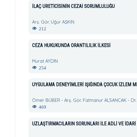
İLAÇ ÜRETİCİSİNİN CEZAİ SORUMLULUĞU
Arş. Gör. Uğur AŞKIN
212
CEZA HUKUKUNDA ORANTILILIK İLKESİ
Murat AYDIN
254
UYGULAMA DENEYİMLERİ IŞIĞINDA ÇOCUK İZLEM ME
Ömer BÜBER - Arş. Gör. Fatmanur ALSANCAK - Dr. 
469
UZLAŞTIRMACILARIN SORUNLARI İLE ADLİ VE İDAR