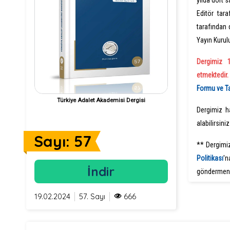
yılda dört 
Editör tar
tarafından
Yayın Kurul
Dergimiz 
etmektedir
Formu ve 
Türkiye Adalet Akademisi Dergisi
Dergimiz h
alabilirsiniz
Sayı: 57
** Dergimi
Politikas
ı
'n
İndir
göndermeni
19.02.2024
57. Sayı
666