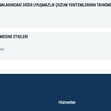
AŞMALARINDAKİ DİĞER UYUŞMAZLIK ÇÖZÜM YÖNTEMLERİNİN TAHKİM
MESİNE ETKİLERİ
NAR
Hizmetler