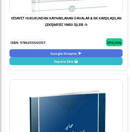
VESAYET HUKUKUNDAN KAYNAKLANAN DAVALAR & SIK KARŞILAŞILAN
ÇEKİŞMESİZ YARGI İŞLERİ -3-
ISBN: 9786255545107
300,00₺
Google Kitaplar
Sepete Ekle