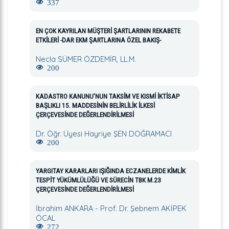
337
EN ÇOK KAYRILAN MÜŞTERİ ŞARTLARININ REKABETE
ETKİLERİ -DAR EKM ŞARTLARINA ÖZEL BAKIŞ-
Necla SÜMER ÖZDEMİR, LL.M.
200
KADASTRO KANUNU’NUN TAKSİM VE KISMİ İKTİSAP
BAŞLIKLI 15. MADDESİNİN BELİRLİLİK İLKESİ
ÇERÇEVESİNDE DEĞERLENDİRİLMESİ
Dr. Öğr. Üyesi Hayriye ŞEN DOĞRAMACI
200
YARGITAY KARARLARI IŞIĞINDA ECZANELERDE KİMLİK
TESPİT YÜKÜMLÜLÜĞÜ VE SÜRECİN TBK M.23
ÇERÇEVESİNDE DEĞERLENDİRİLMESİ
İbrahim ANKARA - Prof. Dr. Şebnem AKİPEK
ÖCAL
272