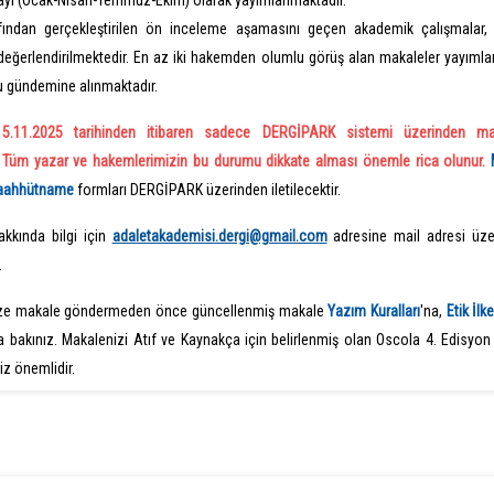
sayı (Ocak-Nisan-Temmuz-Ekim) olarak yayımlanmaktadır.
afından gerçekleştirilen ön inceleme aşamasını geçen akademik çalışmalar,
 değerlendirilmektedir. En az iki hakemden olumlu görüş alan makaleler yayıml
u gündemine alınmaktadır.
15.11.2025 tarihinden itibaren sadece DERGİPARK sistemi üzerinden ma
. Tüm yazar ve hakemlerimizin bu durumu dikkate alması önemle rica olunur.
Taahhütname
formları DERGİPARK üzerinden iletilecektir.
akkında bilgi için
adaletakademisi.dergi@gmail.com
adresine mail adresi üze
.
ze makale göndermeden önce güncellenmiş makale
Yazım Kuralları
'na,
Etik İlk
a bakınız. Makalenizi Atıf ve Kaynakça için belirlenmiş olan Oscola 4. Edisyo
z önemlidir.