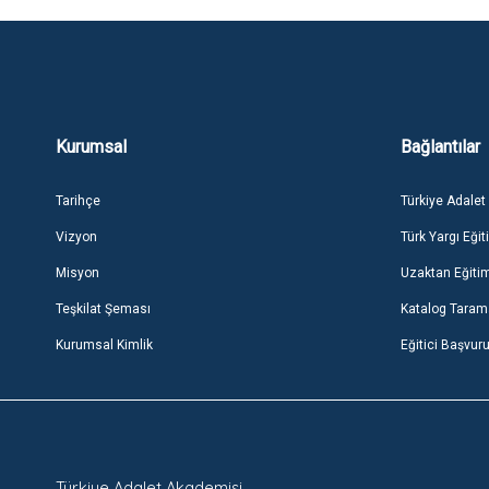
Kurumsal
Bağlantılar
Tarihçe
Türkiye Adalet
Vizyon
Türk Yargı Eğit
Misyon
Uzaktan Eğiti
Teşkilat Şeması
Katalog Tara
Kurumsal Kimlik
Eğitici Başvur
Türkiye Adalet Akademisi