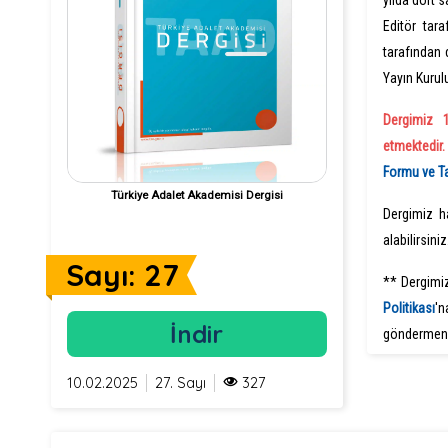
yılda dört 
Editör tar
tarafından
Yayın Kurul
Dergimiz 
etmektedir
Formu ve 
Türkiye Adalet Akademisi Dergisi
Dergimiz h
alabilirsiniz
Sayı: 27
** Dergimi
Politikas
ı
'n
İndir
göndermeni
10.02.2025
27. Sayı
327