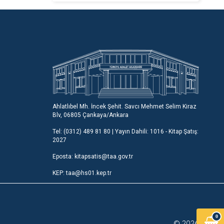
Ahlatlıbel Mh. İncek Şehit. Savcı Mehmet Selim Kiraz
Blv, 06805 Çankaya/Ankara
Tel: (0312) 489 81 80 | Yayın Dahili: 1016 - Kitap Şatış:
2027
Eposta: kitapsatis@taa.gov.tr
KEP: taa@hs01.kep.tr
0
© 2026