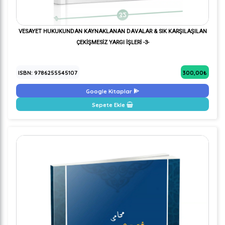
VESAYET HUKUKUNDAN KAYNAKLANAN DAVALAR & SIK KARŞILAŞILAN
ÇEKİŞMESİZ YARGI İŞLERİ -3-
ISBN: 9786255545107
300,00₺
Google Kitaplar
Sepete Ekle