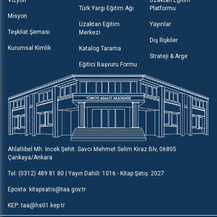
Vizyon
Uzaktan Eğitim
Türk Yargı Eğitim Ağı
Platformu
Misyon
Uzaktan Eğitim
Yayınlar
Teşkilat Şeması
Merkezi
Dış İlişkiler
Kurumsal Kimlik
Katalog Tarama
Strateji & Arge
Eğitici Başvuru Formu
Ahlatlıbel Mh. İncek Şehit. Savcı Mehmet Selim Kiraz Blv, 06805
Çankaya/Ankara
Tel: (0312) 489 81 80 | Yayın Dahili: 1016 - Kitap Şatış: 2027
Eposta: kitapsatis@taa.gov.tr
KEP: taa@hs01.kep.tr