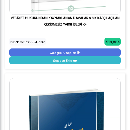
VESAYET HUKUKUNDAN KAYNAKLANAN DAVALAR & SIK KARŞILAŞILAN
ÇEKİŞMESİZ YARGI İŞLERİ -3-
ISBN: 9786255545107
300,00₺
Google Kitaplar
Sepete Ekle