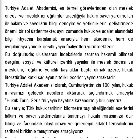
Türkiye Adalet Akademisi, en temel görevlerinden olan meslek
öncesi ve meslek içi eğitimler aracılığıyla hâkim-savcı yardımcıları
ile hâkim ve savcıların bilgi, deneyim ve yetkinliklerini geliştirmede
önemli bir rol üstlenmekte; aynı zamanda hukuk ve adalet alanındaki
bilgi ihtiyacını karşılamak amacıyla hem akademik hem de
uygulamaya yönelik çeşitli yayın faaliyetleri yürütmektedir.
Bu doğrultuda; uluslararası indekslerde taranan hakemli bilimsel
dergiler, sosyal ve kültürel içerikli yayınlar ile meslek öncesi ve
meslek içi eğitime yönelik kaynaklar başta olmak üzere, hukuk
literatürüne katkı sağlayan nitelikli eserler yayımlamaktadır.
Türkiye Adalet Akademisi olarak, Cumhuriyetimizin 100. yılını, hukuk
mirasımızı gelecek nesillere aktararak taçlandırmak amacıyla
“Hukuk Tarihi Serisi”ni yayın hayatına kazandırmış bulunuyoruz.
Bu seriyle; Türk hukuk tarihinin kilometre taşı niteliğindeki eserlerini
hâkim ve savcı yardımcılarına tanıtmayı, hukuki mirasımıza dair
bilinç ve farkındalık oluşturmayı ve geleceğin adalet temsilcilerini
tarihsel birikimle tanıştırmayı amaçlıyoruz.