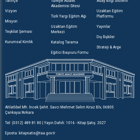
Tarihçe
Türkiye Adalet
Aday Bilgi Sistemi
Akademisi Sitesi
Vizyon
Uzaktan Eğitim
Türk Yargı Eğitim Ağı
Platformu
Misyon
Uzaktan Eğitim
Yayınlar
Teşkilat Şeması
Merkezi
Dış İlişkiler
Kurumsal Kimlik
Katalog Tarama
Strateji & Arge
Eğitici Başvuru Formu
Ahlatlıbel Mh. İncek Şehit. Savcı Mehmet Selim Kiraz Blv, 06805
Çankaya/Ankara
Tel: (0312) 489 81 80 | Yayın Dahili: 1016 - Kitap Şatış: 2027
Eposta: kitapsatis@taa.gov.tr