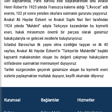
Seri kapsamında, Paris Barosu eski başkanlarından ünlü avukat
Henri Robert’in 1923 yılında Fransızca kaleme aldığı “L’Avocat” adlı
eserini, 102 yıl sonra yeniden okurlara sunmanın gururunu yaşıyoruz.
Avukat Ali Haydar Özkent ve Avukat Suphi Nuri İleri tarafından
1924 yılında “Muhâmî” adıyla Türkçeye kazandırılan bu kıymetli
eseri, hukuk mirasımızın önemli bir parçası olarak günümüz
hukukçularıyla ve gelecek nesillerle buluşturuyoruz.
İstanbul Barosu’nun ilk yayını olma özelliğini taşıyan ve ilk 40
sayfası, Avukat Ali Haydar Özkent’in “Türkiye’de Muhâmîlik” başlıklı
kapsamlı makalesinden oluşan bu değerli çalışmayı hukukçuların
istifadesine sunmaktan memnuniyet duyuyoruz.
Tarihin süzgecinden geçerek günümüze ulaşan bu kıymetli eseri
sizlerle paylaşmaktan mutluluk duyuyor, keyifli okumalar diliyoruz.
Kurumsal
Bağlantılar
Hizmetler